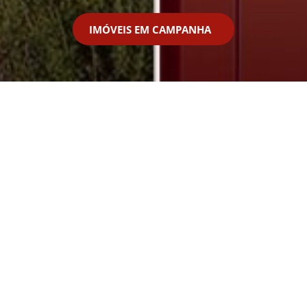
IMÓVEIS EM CAMPANHA
Financiamento
Financiamento
Empresas
Particulares
Conteúdos em destaque