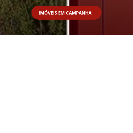
IMÓVEIS EM CAMPANHA
Financiamento
Financiamento
Empresas
Particulares
Conteúdos em destaque