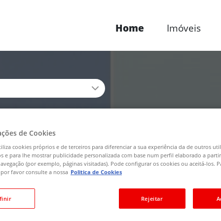
Home
Imóveis
o de imóvel
ncelho
ações de Cookies
iliza cookies próprios e de terceiros para diferenciar a sua experiência da de outros uti
cos e para lhe mostrar publicidade personalizada com base num perfil elaborado a parti
avegação (por exemplo, páginas visitadas). Pode configurar os cookies ou aceitá-los. P
por favor consulte a nossa
Politica de Cookies
finir
Rejeitar
A