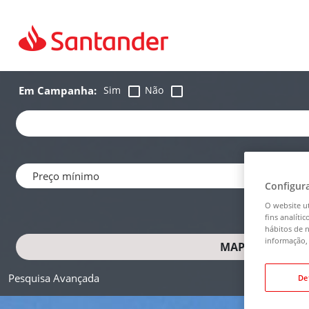
Ir para a página inicial
Procura de propriedades
Em Campanha:
Sim
Não
Escolher tip
Escolher Co
Configur
O website ut
fins analíti
hábitos de n
informação, 
MAPA
Pesquisa Avançada
De