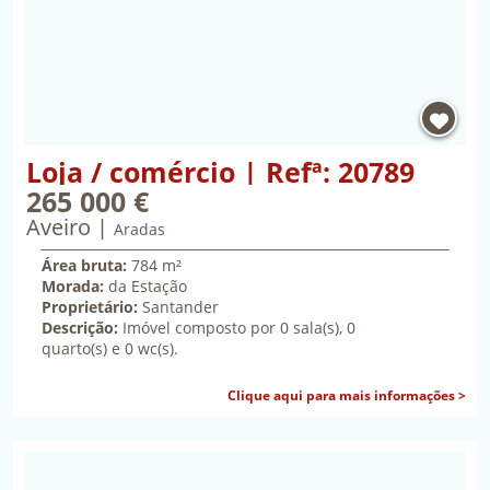
Propriedade Loja / comércio | Refª: 20789 | Aveiro
Loja / comércio | Refª: 20789
265 000 €
Aveiro
duzentos e sessenta e cinco mil euros
Aradas
Área bruta:
784 m²
Morada:
da Estação
Proprietário:
Santander
Descrição:
Imóvel composto por 0 sala(s), 0
quarto(s) e 0 wc(s).
sob
Clique aqui para mais informações >