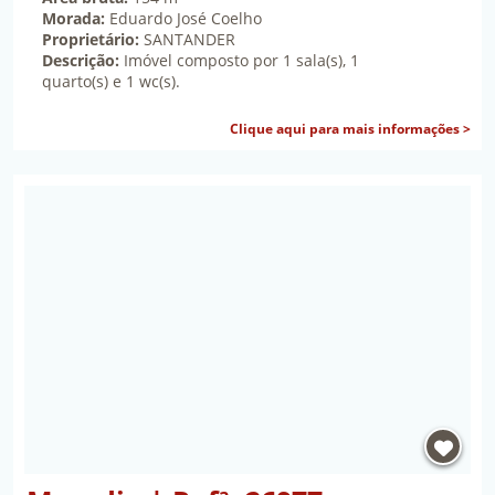
Morada:
Eduardo José Coelho
Proprietário:
SANTANDER
Descrição:
Imóvel composto por 1 sala(s), 1
quarto(s) e 1 wc(s).
sob
Clique aqui para mais informações >
Propriedade Moradia | Refª: 26977 | Elvas, Ajuda, 