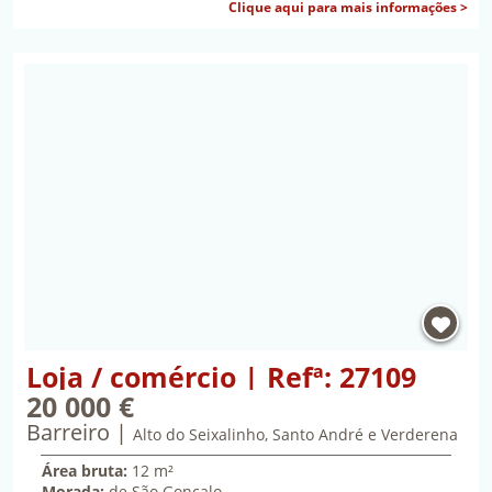
sob
Clique aqui para mais informações >
Propriedade Loja / comércio | Refª: 27109 | Barrei
Loja / comércio | Refª: 27109
20 000 €
Barreiro
vinte mil euros
Alto do Seixalinho, Santo André e Verderena
Área bruta:
12 m²
Morada:
de São Gonçalo