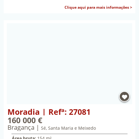
sob
Clique aqui para mais informações >
Propriedade Moradia | Refª: 27081 | Bragança, Sé
Moradia | Refª: 27081
160 000 €
Bragança
cento e sessenta mil euros
Sé, Santa Maria e Meixedo
Área bruta:
154 m²