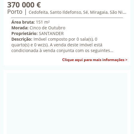
370 000 €
Porto
trezentos e setenta mil euros
Cedofeita, Santo Ildefonso, Sé, Miragaia, São Nicolau e Vitória
Área bruta:
151 m²
Morada:
Cinco de Outubro
Proprietário:
SANTANDER
Descrição:
Imóvel composto por 0 sala(s), 0
quarto(s) e 0 wc(s). A venda deste imóvel está
condicionada à venda conjunta com os seguintes
imóveis: LOJA - Refª 27139, LOJA - Refª 27140
sob
Clique aqui para mais informações >