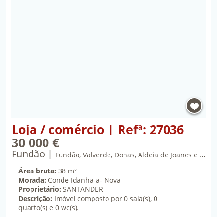
Propriedade Loja / comércio | Refª: 27036 | Fundã
Loja / comércio | Refª: 27036
30 000 €
Fundão
trinta mil euros
Fundão, Valverde, Donas, Aldeia de Joanes e Aldeia Nova do Cabo
Área bruta:
38 m²
Morada:
Conde Idanha-a- Nova
Proprietário:
SANTANDER
Descrição:
Imóvel composto por 0 sala(s), 0
quarto(s) e 0 wc(s).