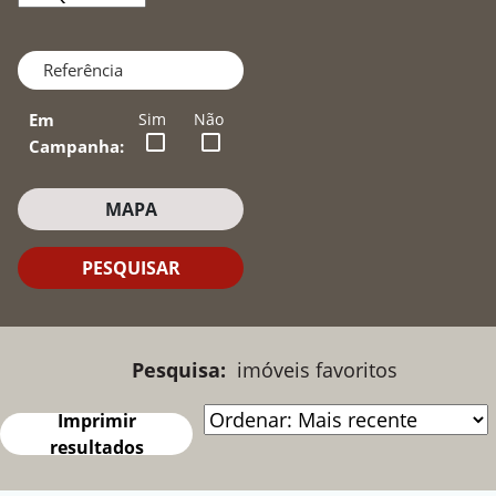
Escolher Freguesia
Em
Sim
Não
Campanha:
VER PROPRIEDADES NO MAPA
MAPA
PROPRIEDADES
PESQUISAR
Filtros de ordenação
Pesquisa:
imóveis favoritos
Escolher Ordenação
Imprimir
resultados