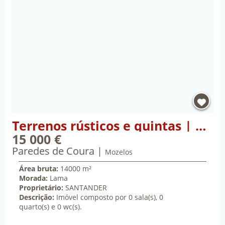
Propriedade Terrenos rústicos e quintas | Refª: 2
Terrenos rústicos e quintas | Refª: 27146
15 000 €
Paredes de Coura
quinze mil euros
Mozelos
Área bruta:
14000 m²
Morada:
Lama
Proprietário:
SANTANDER
Descrição:
Imóvel composto por 0 sala(s), 0
quarto(s) e 0 wc(s).