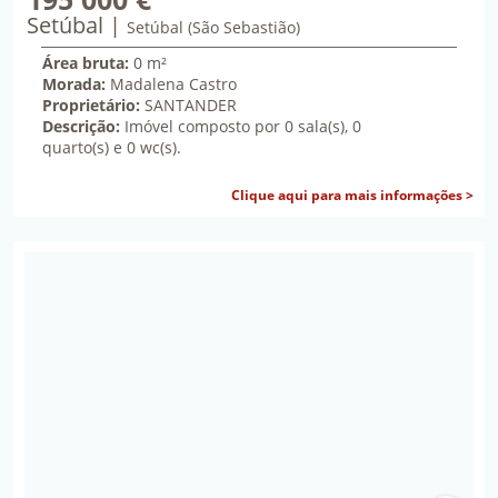
Setúbal
cento e noventa e cinco mil euros
Setúbal (São Sebastião)
Área bruta:
0 m²
Morada:
Madalena Castro
Proprietário:
SANTANDER
Descrição:
Imóvel composto por 0 sala(s), 0
quarto(s) e 0 wc(s).
sob
Clique aqui para mais informações >