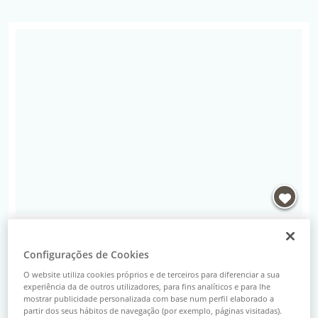
Lista de Propriedades
Propriedade Armazém | Refª: 26994 | Palmela, Qu
Armazém | Refª: 26994
950 000 €
Configurações de Cookies
Palmela
novecentos e cinquenta mil euros
Quinta do Anjo
O website utiliza cookies próprios e de terceiros para diferenciar a sua
experiência da de outros utilizadores, para fins analíticos e para lhe
Área bruta:
1921 m²
mostrar publicidade personalizada com base num perfil elaborado a
Morada:
Quinta da Torre
partir dos seus hábitos de navegação (por exemplo, páginas visitadas).