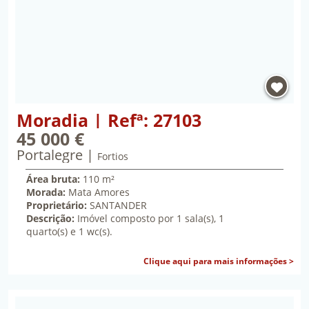
Propriedade Moradia | Refª: 27103 | Portalegre, Fo
Moradia | Refª: 27103
45 000 €
Portalegre
quarenta e cinco mil euros
Fortios
Área bruta:
110 m²
Morada:
Mata Amores
Proprietário:
SANTANDER
Descrição:
Imóvel composto por 1 sala(s), 1
quarto(s) e 1 wc(s).
sob
Clique aqui para mais informações >