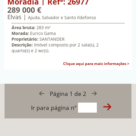
Moradia | Refª: 26977
289 000 €
Elvas
duzentos e oitenta e nove mil euros
Ajuda, Salvador e Santo Ildefonso
Área bruta:
283 m²
Morada:
Eurico Gama
Proprietário:
SANTANDER
Descrição:
Imóvel composto por 2 sala(s), 2
quarto(s) e 2 wc(s).
sob
Clique aqui para mais informações >
Formulário de paginação
Página 1 de 2
Ir para a página anterio
Ir para a 
Ir para página nº