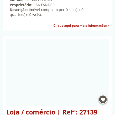
Proprietário:
SANTANDER
Descrição:
Imóvel composto por 0 sala(s), 0
quarto(s) e 0 wc(s).
sob
Clique aqui para mais informações >
Propriedade Loja / comércio | Refª: 27139 | Porto, 
Loja / comércio | Refª: 27139