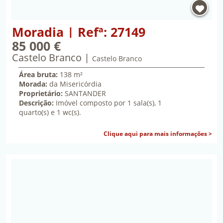
Propriedade Moradia | Refª: 27149 | Castelo Branc
Moradia | Refª: 27149
85 000 €
Castelo Branco
oitenta e cinco mil euros
Castelo Branco
Área bruta:
138 m²
Morada:
da Misericórdia
Proprietário:
SANTANDER
Descrição:
Imóvel composto por 1 sala(s), 1
quarto(s) e 1 wc(s).
sob
Clique aqui para mais informações >