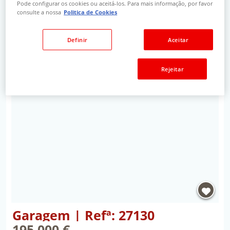
Proprietário:
SANTANDER
Pode configurar os cookies ou aceitá-los. Para mais informação, por favor
Descrição:
Imóvel composto por 0 sala(s), 0
consulte a nossa
Politica de Cookies
quarto(s) e 0 wc(s).
Definir
Aceitar
sob
Clique aqui para mais informações >
Rejeitar
Propriedade Garagem | Refª: 27130 | Setúbal, Setú
Garagem | Refª: 27130
195 000 €