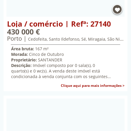
Propriedade Loja / comércio | Refª: 27140 | Porto, 
Loja / comércio | Refª: 27140
430 000 €
Porto
quatrocentos e trinta mil euros
Cedofeita, Santo Ildefonso, Sé, Miragaia, São Nicolau e Vitória
Área bruta:
167 m²
Morada:
Cinco de Outubro
Proprietário:
SANTANDER
Descrição:
Imóvel composto por 0 sala(s), 0
quarto(s) e 0 wc(s). A venda deste imóvel está
condicionada à venda conjunta com os seguintes
imóveis: LOJA - Refª 27139, LOJA - Refª 27140
sob
Clique aqui para mais informações >