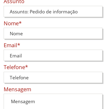
Formulário de contacto
Assunto
(preenchimento obrigatório)
Nome
*
(preenchimento obrigatório)
Email
*
(preenchimento obrigatório)
Telefone
*
Mensagem