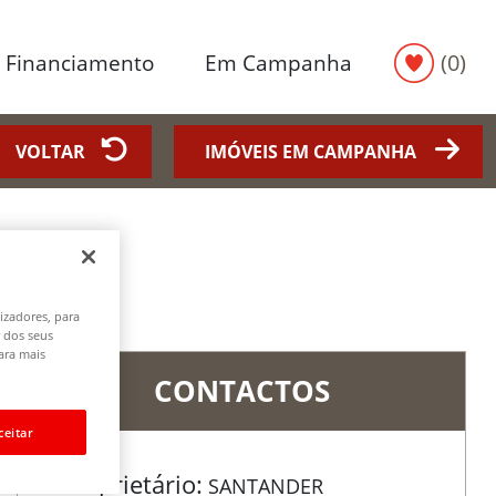
fa
(0)
Financiamento
Em Campanha
VOLTAR
IMÓVEIS EM CAMPANHA
lizadores, para
r dos seus
ara mais
CONTACTOS
ceitar
Proprietário:
SANTANDER