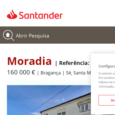
Ir para a página inicial
Abrir Pesquisa
Moradia
| Referência: 27081
Configur
160 000 €
cento e sessenta mil euros
Bragança
Sé, Santa Maria e Mei
O website ut
fins analíti
hábitos de n
informação, 
De