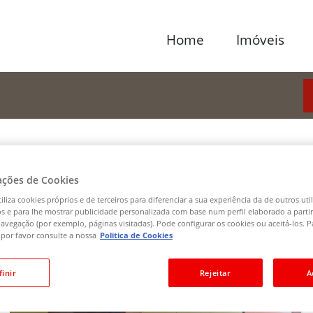
Home
Imóveis
ações de Cookies
xedo
Bairro da mãe de água
iliza cookies próprios e de terceiros para diferenciar a sua experiência da de outros uti
cos e para lhe mostrar publicidade personalizada com base num perfil elaborado a parti
avegação (por exemplo, páginas visitadas). Pode configurar os cookies ou aceitá-los. P
por favor consulte a nossa
Politica de Cookies
finir
Rejeitar
A