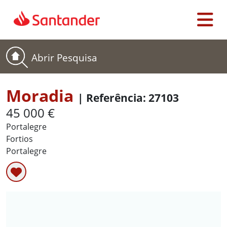
Ir para a página inicial
M
Abrir Pesquisa
Moradia
| Referência: 27103
45 000 €
quarenta e cinco mil euros
Portalegre
Fortios
Portalegre