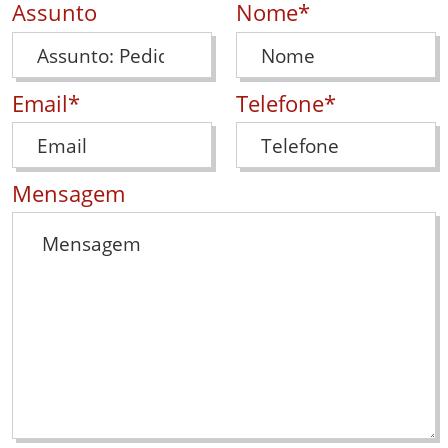
(preenchimen
Assunto
Nome
*
Formulário de contacto
(preenchimento obrigatório)
(preenchim
Email
*
Telefone
*
Mensagem